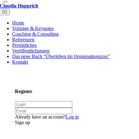
Claudia Hupprich
Toggle
Navigation
Home
Vorträge & Keynotes
Coaching & Consulting
Referenzen
Persönliches
Veröffentlichungen
Das neue Buch “Überleben im Organisationszoo”
Kontakt
Register
Already have an account?
Log in
Sign up