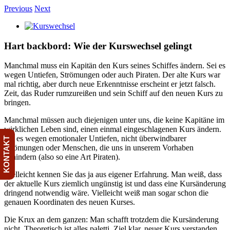
Skip
Previous
Next
to
View
content
Larger
Image
Hart backbord: Wie der Kurswechsel gelingt
Manchmal muss ein Kapitän den Kurs seines Schiffes ändern. Sei es
wegen Untiefen, Strömungen oder auch Piraten. Der alte Kurs war
mal richtig, aber durch neue Erkenntnisse erscheint er jetzt falsch.
Zeit, das Ruder rumzureißen und sein Schiff auf den neuen Kurs zu
bringen.
Manchmal müssen auch diejenigen unter uns, die keine Kapitäne im
wirklichen Leben sind, einen einmal eingeschlagenen Kurs ändern.
Sei es wegen emotionaler Untiefen, nicht überwindbarer
KONTAKT
Strömungen oder Menschen, die uns in unserem Vorhaben
behindern (also so eine Art Piraten).
Vielleicht kennen Sie das ja aus eigener Erfahrung. Man weiß, dass
der aktuelle Kurs ziemlich ungünstig ist und dass eine Kursänderung
dringend notwendig wäre. Vielleicht weiß man sogar schon die
genauen Koordinaten des neuen Kurses.
Die Krux an dem ganzen: Man schafft trotzdem die Kursänderung
nicht. Theoretisch ist alles paletti. Ziel klar, neuer Kurs verstanden,