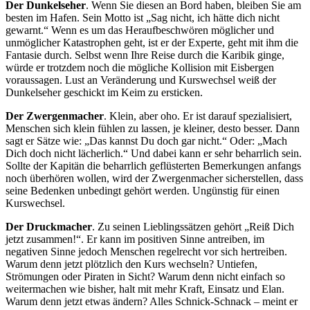
Der Dunkelseher
. Wenn Sie diesen an Bord haben, bleiben Sie am
besten im Hafen. Sein Motto ist „Sag nicht, ich hätte dich nicht
gewarnt.“ Wenn es um das Heraufbeschwören möglicher und
unmöglicher Katastrophen geht, ist er der Experte, geht mit ihm die
Fantasie durch. Selbst wenn Ihre Reise durch die Karibik ginge,
würde er trotzdem noch die mögliche Kollision mit Eisbergen
voraussagen. Lust an Veränderung und Kurswechsel weiß der
Dunkelseher geschickt im Keim zu ersticken.
Der Zwergenmacher
. Klein, aber oho. Er ist darauf spezialisiert,
Menschen sich klein fühlen zu lassen, je kleiner, desto besser. Dann
sagt er Sätze wie: „Das kannst Du doch gar nicht.“ Oder: „Mach
Dich doch nicht lächerlich.“ Und dabei kann er sehr beharrlich sein.
Sollte der Kapitän die beharrlich geflüsterten Bemerkungen anfangs
noch überhören wollen, wird der Zwergenmacher sicherstellen, dass
seine Bedenken unbedingt gehört werden. Ungünstig für einen
Kurswechsel.
Der Druckmacher
. Zu seinen Lieblingssätzen gehört „Reiß Dich
jetzt zusammen!“. Er kann im positiven Sinne antreiben, im
negativen Sinne jedoch Menschen regelrecht vor sich hertreiben.
Warum denn jetzt plötzlich den Kurs wechseln? Untiefen,
Strömungen oder Piraten in Sicht? Warum denn nicht einfach so
weitermachen wie bisher, halt mit mehr Kraft, Einsatz und Elan.
Warum denn jetzt etwas ändern? Alles Schnick-Schnack – meint er