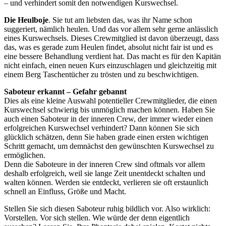
– und verhindert somit den notwendigen Kurswechsel.
Die Heulboje
. Sie tut am liebsten das, was ihr Name schon
suggeriert, nämlich heulen. Und das vor allem sehr gerne anlässlich
eines Kurswechsels. Dieses Crewmitglied ist davon überzeugt, dass
das, was es gerade zum Heulen findet, absolut nicht fair ist und es
eine bessere Behandlung verdient hat. Das macht es für den Kapitän
nicht einfach, einen neuen Kurs einzuschlagen und gleichzeitig mit
einem Berg Taschentücher zu trösten und zu beschwichtigen.
Saboteur erkannt – Gefahr gebannt
Dies als eine kleine Auswahl potentieller Crewmitglieder, die einen
Kurswechsel schwierig bis unmöglich machen können. Haben Sie
auch einen Saboteur in der inneren Crew, der immer wieder einen
erfolgreichen Kurswechsel verhindert? Dann können Sie sich
glücklich schätzen, denn Sie haben grade einen ersten wichtigen
Schritt gemacht, um demnächst den gewünschten Kurswechsel zu
ermöglichen.
Denn die Saboteure in der inneren Crew sind oftmals vor allem
deshalb erfolgreich, weil sie lange Zeit unentdeckt schalten und
walten können. Werden sie entdeckt, verlieren sie oft erstaunlich
schnell an Einfluss, Größe und Macht.
Stellen Sie sich diesen Saboteur ruhig bildlich vor. Also wirklich:
Vorstellen. Vor sich stellen. Wie würde der denn eigentlich