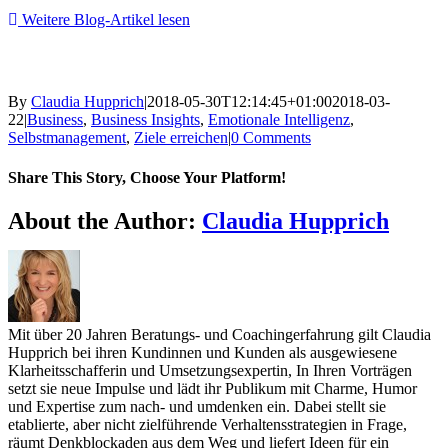
Weitere Blog-Artikel lesen
By
Claudia Hupprich
|
2018-05-30T12:14:45+01:00
2018-03-
22
|
Business
,
Business Insights
,
Emotionale Intelligenz
,
Selbstmanagement
,
Ziele erreichen
|
0 Comments
Share This Story, Choose Your Platform!
Facebook
Twitter
Reddit
LinkedIn
WhatsApp
Telegram
Tumblr
Pinterest
Vk
Xing
Email
About the Author:
Claudia Hupprich
Mit über 20 Jahren Beratungs- und Coachingerfahrung gilt Claudia
Hupprich bei ihren Kundinnen und Kunden als ausgewiesene
Klarheitsschafferin und Umsetzungsexpertin, In Ihren Vorträgen
setzt sie neue Impulse und lädt ihr Publikum mit Charme, Humor
und Expertise zum nach- und umdenken ein. Dabei stellt sie
etablierte, aber nicht zielführende Verhaltensstrategien in Frage,
räumt Denkblockaden aus dem Weg und liefert Ideen für ein