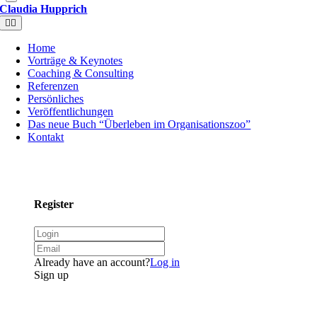
Claudia Hupprich
Toggle
Navigation
Home
Vorträge & Keynotes
Coaching & Consulting
Referenzen
Persönliches
Veröffentlichungen
Das neue Buch “Überleben im Organisationszoo”
Kontakt
Register
Already have an account?
Log in
Sign up