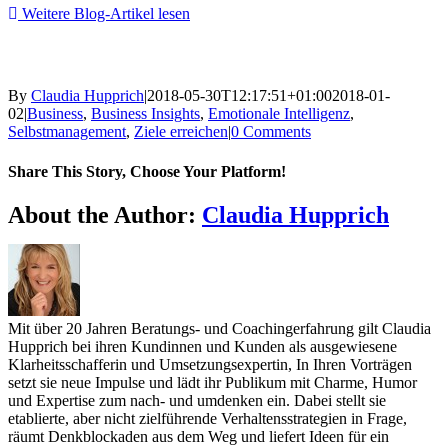
Weitere Blog-Artikel lesen
By
Claudia Hupprich
|
2018-05-30T12:17:51+01:00
2018-01-
02
|
Business
,
Business Insights
,
Emotionale Intelligenz
,
Selbstmanagement
,
Ziele erreichen
|
0 Comments
Share This Story, Choose Your Platform!
Facebook
Twitter
Reddit
LinkedIn
WhatsApp
Telegram
Tumblr
Pinterest
Vk
Xing
Email
About the Author:
Claudia Hupprich
Mit über 20 Jahren Beratungs- und Coachingerfahrung gilt Claudia
Hupprich bei ihren Kundinnen und Kunden als ausgewiesene
Klarheitsschafferin und Umsetzungsexpertin, In Ihren Vorträgen
setzt sie neue Impulse und lädt ihr Publikum mit Charme, Humor
und Expertise zum nach- und umdenken ein. Dabei stellt sie
etablierte, aber nicht zielführende Verhaltensstrategien in Frage,
räumt Denkblockaden aus dem Weg und liefert Ideen für ein