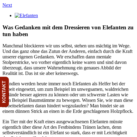
Skip
Next
to
View
content
Larger
Image
Was Gedanken mit dem Dressieren von Elefanten zu
tun haben
Manchmal blockieren wir uns selbst, stehen uns mächtig im Wege.
Und das ganz ohne das Zutun der Anderen, einfach durch die Kraft
unserer eigenen Gedanken. Wir erschaffen dann mentale
Stolperstricke, wo vorher eigentlich keine waren und sind davon
überzeugt, dass unsere Wahrnehmung ein genaues Abbild der
Realität ist. Das ist sie aber keineswegs.
KONTAKT
In Indien werden heute immer noch Elefanten als Helfer bei der
Arbeit eingesetzt, um zum Beispiel im unwegsamen, waldreichen
Gelände besser agieren zu können oder um schwerste Lasten wie
zum Beispiel Baumstämme zu bewegen. Wissen Sie, wie man diese
Arbeitselefanten daran hindert wegzulaufen? Man bindet sie an
einem dünnen Strick an einen in die Erde geschlagenen Holzpflock.
Ein Tier mit der Kraft eines ausgewachsenen Elefanten müsste
eigentlich über diese Art des Festbindens Tränen lachen, denn
selbstverständlich ist ein Elefant so stark, dass er mit Leichtigkeit