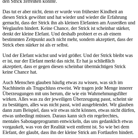
den Strick zerreißen könnte.
Das tut er aber nicht, denn er wurde von frühester Kindheit an
diesen Strick gewöhnt und hat wieder und wieder die Erfahrung
gemacht, dass der Strick ihn als kleinen Elefanten am Ausreißen und
Weglaufen hindert. Keine Chance, der Strick ist scheinbar stärker,
denkt der kleine Elefant. Und deshalb probiert er es ab einem
bestimmten Zeitpunkt auch nicht mehr, sondern akzeptiert, dass der
Strick eben stärker ist als er selbst.
Und der Elefant wächst und wird größer. Und der Strick bleibt was
er ist, nur der Elefant merkt das nicht. Er hat ja schließlich
akzeptiert, dass er gegen diesen scheinbar übermächtigen Strick
keine Chance hat.
Auch Menschen glauben häufig etwas zu wissen, was sich im
Nachhinein als Trugschluss erweist. Wir tragen jede Menge innerer
Überzeugungen mit uns herum, die wie ein Wahrnehmungsfilter
wirken. Alles was zu der jeweiligen Überzeugung passt, scheint sie
zu bestätigen, alles was nicht passt, wird ausgeblendet. Wir glauben
dann zum Beispiel, dass wir etwas nicht können, etwas nicht dürfen,
etwas unbedingt müssen. Daraus kann sich ein regelrechtes,
mentales Sabotageprogramm entwickeln, das uns gedanklich etwas
vorgaukelt, was von der Realität weit entfernt ist. So wie bei dem
Elefant, der glaubt, dass ihn der kleine Strick am Fortlaufen hindert.