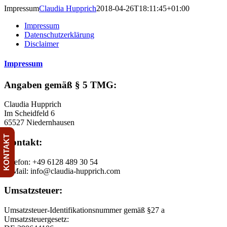
Skip
Impressum
Claudia Hupprich
2018-04-26T18:11:45+01:00
to
Impressum
content
Datenschutzerklärung
Disclaimer
Impressum
Angaben gemäß § 5 TMG:
Claudia Hupprich
Im Scheidfeld 6
65527 Niedernhausen
KONTAKT
Kontakt:
Telefon: +49 6128 489 30 54
E-Mail: info@claudia-hupprich.com
Umsatzsteuer:
Umsatzsteuer-Identifikationsnummer gemäß §27 a
Umsatzsteuergesetz: