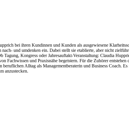
upprich bei ihren Kundinnen und Kunden als ausgewiesene Klarheitssch
ach- und umdenken ein. Dabei stellt sie etablierte, aber nicht zielfü
. Ob Tagung, Kongress oder Jahresauftakt-Veranstaltung: Claudia Huppric
on Fachwissen und Praxisnähe begeistern. Für die Zuhörer entstehen 
beruflichen Alltag als Managementberaterin und Business Coach. Es si
kum anzustecken.