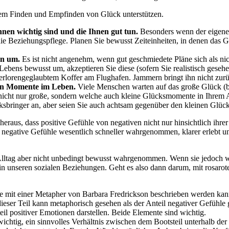
dem Finden und Empfinden von Glück unterstützen.
nen wichtig sind und die Ihnen gut tun.
Besonders wenn der eigene K
e Beziehungspflege. Planen Sie bewusst Zeiteinheiten, in denen das Ges
en um.
Es ist nicht angenehm, wenn gut geschmiedete Pläne sich als nic
Lebens bewusst um, akzeptieren Sie diese (sofern Sie realistisch gese
lorengeglaubtem Koffer am Flughafen. Jammern bringt ihn nicht zurück,
nen Momente im Leben.
Viele Menschen warten auf das große Glück (ber
nicht nur große, sondern welche auch kleine Glücksmomente in Ihrem 
cksbringer an, aber seien Sie auch achtsam gegenüber den kleinen Glü
 heraus, dass positive Gefühle von negativen nicht nur hinsichtlich ihr
egative Gefühle wesentlich schneller wahrgenommen, klarer erlebt un
 Alltag aber nicht unbedingt bewusst wahrgenommen. Wenn sie jedoch 
 in unseren sozialen Beziehungen. Geht es also dann darum, mit rosarot
ie mit einer Metapher von Barbara Fredrickson beschrieben werden kan
 dieser Teil kann metaphorisch gesehen als der Anteil negativer Gefühle
teil positiver Emotionen darstellen. Beide Elemente sind wichtig.
chtig, ein sinnvolles Verhältnis zwischen dem Bootsteil unterhalb der 