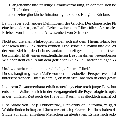
angenehme und freudige Gemütsverfassung, in der man sich be
Hochstimmung
einzelne glückliche Situation; glückliches Ereignis, Erlebnis
Es gibt aber auch andere Definitionen des Glücks. Der chinesische Ph
eine besonders tugendhafte Lebensweise zum Glück führe. Aristoteles
Erleben von Lust und die Abwesenheit von Schmerz.
Nicht nur die alten Philosophen haben sich mit dem Thema Glück besc
Menschen ihr Glück finden können. Und selbst die Politik und die Wir
der zum Ziel hat, den Lebensstandard in breit gestreuter, humanisti
bestimmten Maß, einen ganzheitlicheren Bezugsrahmen gegenüberzus
Wie aber steht es nun mit dem gefühlten Glück, in unserer heutigen Z
Und wie steht es mit dem persönlich gefühlten Glück?
Dieses hängt in großem Maße von der individuellen Perspektive auf 
unterschätzenden Einfluss darauf, ob man sich innerlich in einer gew
In diesem Zusammenhang erhält neuerdings eine noch junge Forschung
entstehen. Während sich in der Vergangenheit die Psychologie haupt
in der jüngeren Zeit auch die Frage im Raum, was glücklich macht o
Eine Studie von Sonja Lyubomirsky, University of California, zeigt,
Wohlbefinden beitragen. Einen wesentlich größeren Einfluss haben da
Studie auf einen einzelnen Menschen zu übertragen. Es lässt sich je