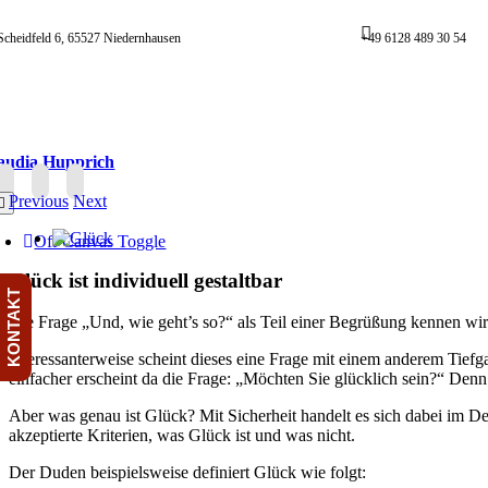
Skip
to
Scheidfeld 6, 65527 Niedernhausen
+49 6128 489 30 54
content
audia Hupprich
Previous
Next
oggle
avigation
View
Off Canvas Toggle
Larger
Image
Glück ist individuell gestaltbar
KONTAKT
Die Frage „Und, wie geht’s so?“ als Teil einer Begrüßung kennen wir 
Interessanterweise scheint dieses eine Frage mit einem anderem Tief
einfacher erscheint da die Frage: „Möchten Sie glücklich sein?“ Den
Aber was genau ist Glück? Mit Sicherheit handelt es sich dabei im Det
akzeptierte Kriterien, was Glück ist und was nicht.
Der Duden beispielsweise definiert Glück wie folgt: