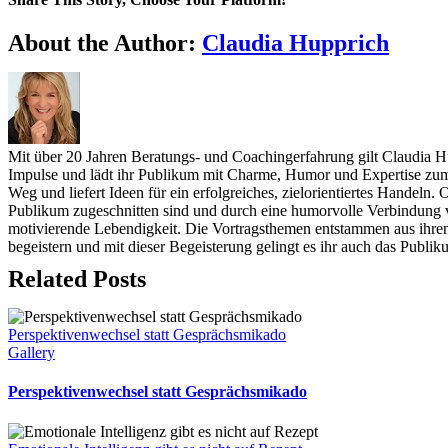
Facebook
Twitter
Reddit
LinkedIn
WhatsApp
Telegram
Tumblr
Pinterest
Vk
Xing
Email
About the Author:
Claudia Hupprich
Mit über 20 Jahren Beratungs- und Coachingerfahrung gilt Claudia H
Impulse und lädt ihr Publikum mit Charme, Humor und Expertise zum n
Weg und liefert Ideen für ein erfolgreiches, zielorientiertes Handeln
Publikum zugeschnitten sind und durch eine humorvolle Verbindung v
motivierende Lebendigkeit. Die Vortragsthemen entstammen aus ihrem 
begeistern und mit dieser Begeisterung gelingt es ihr auch das Publi
Related Posts
Perspektivenwechsel statt Gesprächsmikado
Gallery
Perspektivenwechsel statt Gesprächsmikado