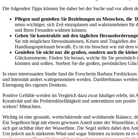
Die folgenden Tipps können Sie daher bei der Suche und vor allem 
Pflegen und genießen Sie Beziehungen zu Menschen, die Ih
umso wichtiger, sich Zeit einzuplanen und wahrzunehmen für di
und Ihren Freunden widmen können.
Gehen Sie konstruktiv mit den täglichen Herausforderung
Sie mit möglichen Stresssituationen, Krisen und Tragödien des 
Handlungsspielraum bewußt. Es ist ein bisschen wie mit dem ver
Genießen Sie nicht nur die großen, sondern auch die klei
Glücksmomente. Finden Sie heraus, welche für Sie persönlich 
könnten und sollten. Streben Sie die großen, persönlichen Glü
In einer interessanten Studie fand die Forscherin Barbara Fredrickson
und Intensität anders wahrgenommen werden. Darüberhinaus werden n
Einengung des eigenen Denkens.
Positive Gefühle werden im Vergleich dazu zwar häufiger erlebt, im
Kreativität und die Problemlösefähigkeit und unterstützen uns positiv
wirken? Mitnichten.
Wichtig ist eine gesunde, wertschätzende und wohltuende Balance, d
Ein Segelboot liegt mit einem gewissen Anteil unter der Wasserlinie,
sich gut sichtbar über der Wasserlinie. Die Segel stellen dabei den An
Um jedoch auch stärkerem Wind und sogar Stürmen zu trotzen ist es wi