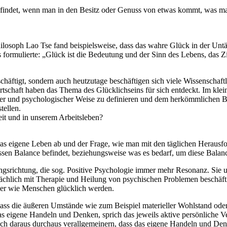
findet, wenn man in den Besitz oder Genuss von etwas kommt, was ma
ilosoph Lao Tse fand beispielsweise, dass das wahre Glück in der Untäti
 formulierte: „Glück ist die Bedeutung und der Sinn des Lebens, das 
häftigt, sondern auch heutzutage beschäftigen sich viele Wissenschaft
tschaft haben das Thema des Glücklichseins für sich entdeckt. Im klein
scher und psychologischer Weise zu definieren und dem herkömmlichen 
tellen.
eit und in unserem Arbeitsleben?
das eigene Leben ab und der Frage, wie man mit den täglichen Herausfo
issen Balance befindet, beziehungsweise was es bedarf, um diese Balanc
srichtung, die sog. Positive Psychologie immer mehr Resonanz. Sie un
sächlich mit Therapie und Heilung von psychischen Problemen beschäft
der wie Menschen glücklich werden.
 dass die äußeren Umstände wie zum Beispiel materieller Wohlstand oder
s eigene Handeln und Denken, sprich das jeweils aktive persönliche Ver
doch daraus durchaus verallgemeinern, dass das eigene Handeln und Den