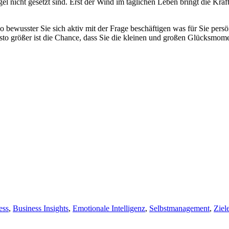
gel nicht gesetzt sind. Erst der Wind im täglichen Leben bringt die K
so bewusster Sie sich aktiv mit der Frage beschäftigen was für Sie per
sto größer ist die Chance, dass Sie die kleinen und großen Glücksmome
ess
,
Business Insights
,
Emotionale Intelligenz
,
Selbstmanagement
,
Ziel