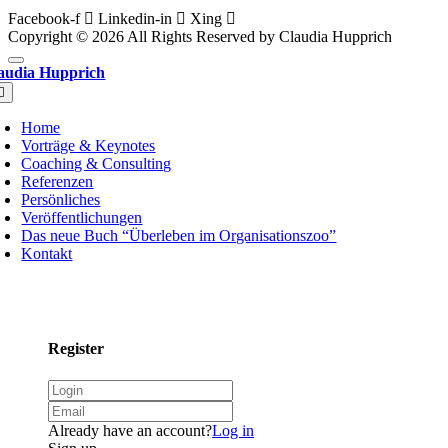
Facebook-f
Linkedin-in
Xing
Copyright © 2026 All Rights Reserved by Claudia Hupprich
audia Hupprich
oggle
avigation
Home
Vorträge & Keynotes
Coaching & Consulting
Referenzen
Persönliches
Veröffentlichungen
Das neue Buch “Überleben im Organisationszoo”
Kontakt
Register
Already have an account?
Log in