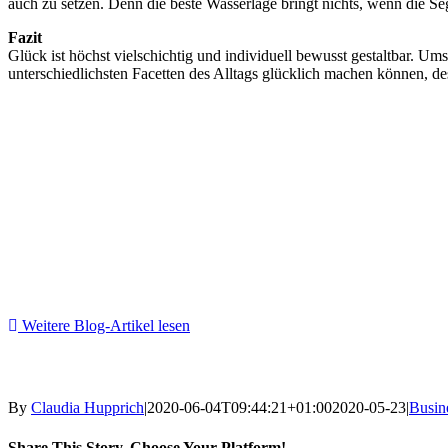
auch zu setzen. Denn die beste Wasserlage bringt nichts, wenn die Se
Fazit
Glück ist höchst vielschichtig und individuell bewusst gestaltbar. Um
unterschiedlichsten Facetten des Alltags glücklich machen können, de
Weitere Blog-Artikel lesen
By
Claudia Hupprich
|
2020-06-04T09:44:21+01:00
2020-05-23
|
Busin
Share This Story, Choose Your Platform!