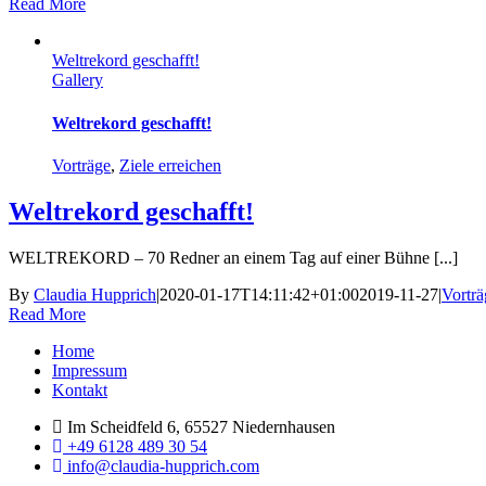
Read More
Weltrekord geschafft!
Gallery
Weltrekord geschafft!
Vorträge
,
Ziele erreichen
Weltrekord geschafft!
WELTREKORD – 70 Redner an einem Tag auf einer Bühne [...]
By
Claudia Hupprich
|
2020-01-17T14:11:42+01:00
2019-11-27
|
Vorträ
Read More
Menu
Home
Impressum
Kontakt
Im Scheidfeld 6, 65527 Niedernhausen
+49 6128 489 30 54
info@claudia-hupprich.com