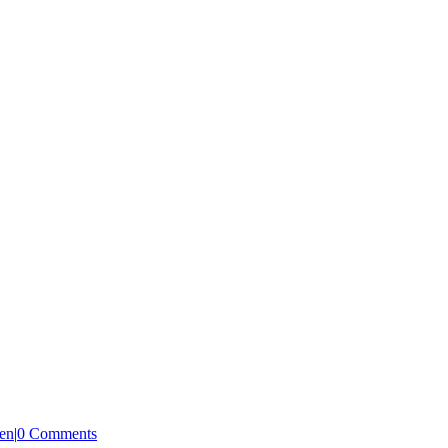
hen
|
0 Comments