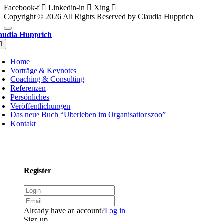
Facebook-f
Linkedin-in
Xing
Copyright © 2026 All Rights Reserved by Claudia Hupprich
audia Hupprich
oggle
avigation
Home
Vorträge & Keynotes
Coaching & Consulting
Referenzen
Persönliches
Veröffentlichungen
Das neue Buch “Überleben im Organisationszoo”
Kontakt
Register
Already have an account?
Log in
Sign up