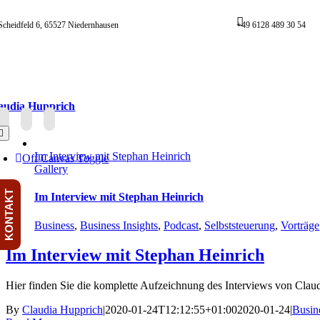
Skip
to
Scheidfeld 6, 65527 Niedernhausen
+49 6128 489 30 54
content
audia Hupprich
oggle
avigation
Im Interview mit Stephan Heinrich
Off Canvas Toggle
Gallery
KONTAKT
Im Interview mit Stephan Heinrich
Business
,
Business Insights
,
Podcast
,
Selbststeuerung
,
Vorträge
Im Interview mit Stephan Heinrich
Hier finden Sie die komplette Aufzeichnung des Interviews von Claudi
By
Claudia Hupprich
|
2020-01-24T12:12:55+01:00
2020-01-24
|
Busin