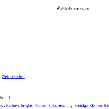
info@claudia-hupprich.com
,
Ziele erreichen
a [...]
ess
,
Business Insights
,
Podcast
,
Selbststeuerung
,
Vorträge
,
Ziele erreic