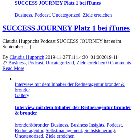
SUCCESS JOURNEY Platz 1 bei iTunes
Business
,
Podcast
,
Uncategorized
,
Ziele erreichen
SUCCESS JOURNEY Platz 1 bei iTunes
Claudia Hupprichs Podcast SUCCESS JOURNEY hat es im
September [...]
By
Claudia Hupprich
|
2019-11-27T11:14:30+01:00
2019-11-
27
|
Business
,
Podcast
,
Uncategorized
,
Ziele erreichen
|
0 Comments
Read More
Interview mit dem Inhaber der Redneragentur bronder &
bronder
Gallery
Interview mit dem Inhaber der Redneragentur bronder
& bronder
bronder&bronder
,
Business
,
Business Insights
,
Podcast
,
Redneragentur
,
Selbstmanagement
,
Selbststeuerung
,
Uncategorized
,
Ziele erreichen