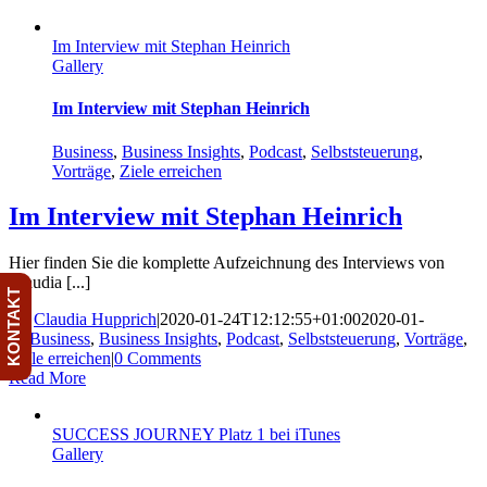
Skip
to
Im Interview mit Stephan Heinrich
content
Gallery
Im Interview mit Stephan Heinrich
Business
,
Business Insights
,
Podcast
,
Selbststeuerung
,
Vorträge
,
Ziele erreichen
Im Interview mit Stephan Heinrich
Hier finden Sie die komplette Aufzeichnung des Interviews von
Claudia [...]
KONTAKT
By
Claudia Hupprich
|
2020-01-24T12:12:55+01:00
2020-01-
24
|
Business
,
Business Insights
,
Podcast
,
Selbststeuerung
,
Vorträge
,
Ziele erreichen
|
0 Comments
Read More
SUCCESS JOURNEY Platz 1 bei iTunes
Gallery