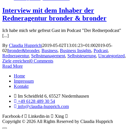
Interview mit dem Inhaber der
Redneragentur bronder & bronder
Ich habe mich sehr gefreut Gast im Podcast "Der Rednerpodcast"
[...]
By
Claudia Hupprich
|
2019-05-02T13:01:23+01:00
2019-05-
02
|
bronder&bronder
,
Business
,
Business Insights
,
Podcast
,
Redneragentur
,
Selbstmanagement
,
Selbststeuerung
,
Uncategorized
,
Ziele erreichen
|
0 Comments
Read More
Menu
Home
Impressum
Kontakt
Im Scheidfeld 6, 65527 Niedernhausen
+49 6128 489 30 54
info@claudia-hupprich.com
Facebook-f
Linkedin-in
Xing
Copyright © 2026 All Rights Reserved by Claudia Hupprich