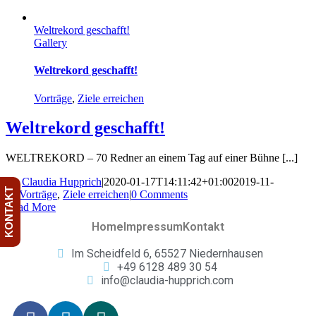
Weltrekord geschafft!
Gallery
Weltrekord geschafft!
Vorträge
,
Ziele erreichen
Weltrekord geschafft!
WELTREKORD – 70 Redner an einem Tag auf einer Bühne [...]
By
Claudia Hupprich
|
2020-01-17T14:11:42+01:00
2019-11-
KONTAKT
27
|
Vorträge
,
Ziele erreichen
|
0 Comments
Read More
Home
Impressum
Kontakt
Im Scheidfeld 6, 65527 Niedernhausen
+49 6128 489 30 54
info@claudia-hupprich.com