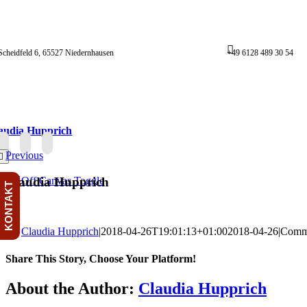
Skip
to
content
Scheidfeld 6, 65527 Niedernhausen
+49 6128 489 30 54
audia Hupprich
Previous
oggle
avigation
Claudia Hupprich
Off Canvas Toggle
KONTAKT
By
Claudia Hupprich
|
2018-04-26T19:01:13+01:00
2018-04-26
|
Comm
Share This Story, Choose Your Platform!
Facebook
Twitter
Reddit
LinkedIn
WhatsApp
Telegram
Tumblr
Pinterest
Vk
Xing
Email
About the Author:
Claudia Hupprich