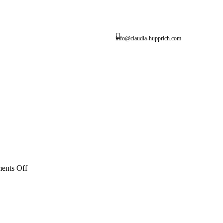
info@claudia-hupprich.com
on
ents Off
Claudia
Hupprich