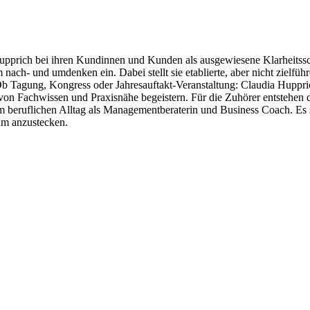
upprich bei ihren Kundinnen und Kunden als ausgewiesene Klarheitssch
ach- und umdenken ein. Dabei stellt sie etablierte, aber nicht zielfü
. Ob Tagung, Kongress oder Jahresauftakt-Veranstaltung: Claudia Huppric
on Fachwissen und Praxisnähe begeistern. Für die Zuhörer entstehen 
beruflichen Alltag als Managementberaterin und Business Coach. Es si
kum anzustecken.