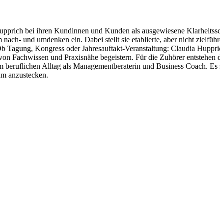
upprich bei ihren Kundinnen und Kunden als ausgewiesene Klarheitssch
ach- und umdenken ein. Dabei stellt sie etablierte, aber nicht zielfü
. Ob Tagung, Kongress oder Jahresauftakt-Veranstaltung: Claudia Huppric
on Fachwissen und Praxisnähe begeistern. Für die Zuhörer entstehen 
beruflichen Alltag als Managementberaterin und Business Coach. Es si
kum anzustecken.