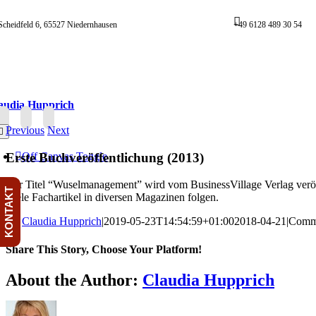
Skip
to
Scheidfeld 6, 65527 Niedernhausen
+49 6128 489 30 54
content
audia Hupprich
Previous
Next
oggle
avigation
Erste Buchveröffentlichung (2013)
Off Canvas Toggle
Der Titel “Wuselmanagement” wird vom BusinessVillage Verlag veröff
KONTAKT
Viele Fachartikel in diversen Magazinen folgen.
By
Claudia Hupprich
|
2019-05-23T14:54:59+01:00
2018-04-21
|
Comm
Share This Story, Choose Your Platform!
Facebook
Twitter
Reddit
LinkedIn
WhatsApp
Telegram
Tumblr
Pinterest
Vk
Xing
Email
About the Author:
Claudia Hupprich