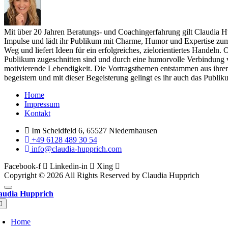
Mit über 20 Jahren Beratungs- und Coachingerfahrung gilt Claudia H
Impulse und lädt ihr Publikum mit Charme, Humor und Expertise zum n
Weg und liefert Ideen für ein erfolgreiches, zielorientiertes Handeln
Publikum zugeschnitten sind und durch eine humorvolle Verbindung v
motivierende Lebendigkeit. Die Vortragsthemen entstammen aus ihrem 
begeistern und mit dieser Begeisterung gelingt es ihr auch das Publi
Menu
Home
Impressum
Kontakt
Im Scheidfeld 6, 65527 Niedernhausen
+49 6128 489 30 54
info@claudia-hupprich.com
Facebook-f
Linkedin-in
Xing
Copyright © 2026 All Rights Reserved by Claudia Hupprich
audia Hupprich
oggle
avigation
Home