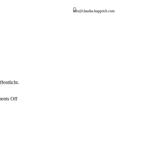
info@claudia-hupprich.com
entlicht.
on
ents Off
Erste
Buchveröffentlichung
(2013)