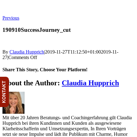
Skip
to
Previous
content
190910SuccessJourney_cut
By
Claudia Hupprich
|
2019-11-27T11:12:50+01:00
2019-11-
on
27
|
Comments Off
190910SuccessJourney_cut
Share This Story, Choose Your Platform!
Facebook
Twitter
Reddit
LinkedIn
WhatsApp
Telegram
Tumblr
Pinterest
Vk
Xing
Email
About the Author:
Claudia Hupprich
KONTAKT
Mit über 20 Jahren Beratungs- und Coachingerfahrung gilt Claudia
Hupprich bei ihren Kundinnen und Kunden als ausgewiesene
Klarheitsschafferin und Umsetzungsexpertin, In Ihren Vorträgen
setzt sie neue Impulse und lädt ihr Publikum mit Charme, Humor