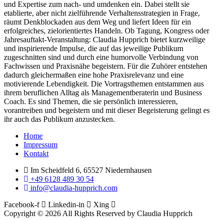
und Expertise zum nach- und umdenken ein. Dabei stellt sie
etablierte, aber nicht zielführende Verhaltensstrategien in Frage,
räumt Denkblockaden aus dem Weg und liefert Ideen für ein
erfolgreiches, zielorientiertes Handeln. Ob Tagung, Kongress oder
Jahresauftakt-Veranstaltung: Claudia Hupprich bietet kurzweilige
und inspirierende Impulse, die auf das jeweilige Publikum
zugeschnitten sind und durch eine humorvolle Verbindung von
Fachwissen und Praxisnähe begeistern. Für die Zuhörer entstehen
dadurch gleichermaßen eine hohe Praxisrelevanz und eine
motivierende Lebendigkeit. Die Vortragsthemen entstammen aus
ihrem beruflichen Alltag als Managementberaterin und Business
Coach. Es sind Themen, die sie persönlich interessieren,
vorantreiben und begeistern und mit dieser Begeisterung gelingt es
ihr auch das Publikum anzustecken.
Menu
Home
Impressum
Kontakt
Im Scheidfeld 6, 65527 Niedernhausen
+49 6128 489 30 54
info@claudia-hupprich.com
Facebook-f
Linkedin-in
Xing
Copyright © 2026 All Rights Reserved by Claudia Hupprich