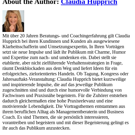
About the Author:
Claudia Hupprich
auf
dem
Agile
Heroes
Festival
2020.
Mit über 20 Jahren Beratungs- und Coachingerfahrung gilt Claudia
Claudias
Hupprich bei ihren Kundinnen und Kunden als ausgewiesene
Vortrag
Klarheitsschafferin und Umsetzungsexpertin, In Ihren Vorträgen
war
setzt sie neue Impulse und lädt ihr Publikum mit Charme, Humor
das
und Expertise zum nach- und umdenken ein. Dabei stellt sie
absolute
etablierte, aber nicht zielführende Verhaltensstrategien in Frage,
Highlight.
räumt Denkblockaden aus dem Weg und liefert Ideen für ein
erfolgreiches, zielorientiertes Handeln. Ob Tagung, Kongress oder
Jahresauftakt-Veranstaltung: Claudia Hupprich bietet kurzweilige
und inspirierende Impulse, die auf das jeweilige Publikum
zugeschnitten sind und durch eine humorvolle Verbindung von
Fachwissen und Praxisnähe begeistern. Für die Zuhörer entstehen
dadurch gleichermaßen eine hohe Praxisrelevanz und eine
motivierende Lebendigkeit. Die Vortragsthemen entstammen aus
ihrem beruflichen Alltag als Managementberaterin und Business
Coach. Es sind Themen, die sie persönlich interessieren,
vorantreiben und begeistern und mit dieser Begeisterung gelingt es
ihr auch das Publikum anzustecken.