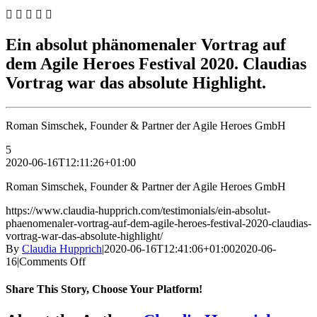
Ein absolut phänomenaler Vortrag auf
dem Agile Heroes Festival 2020. Claudias
Vortrag war das absolute Highlight.
Roman Simschek, Founder & Partner der Agile Heroes GmbH
5
2020-06-16T12:11:26+01:00
Roman Simschek, Founder & Partner der Agile Heroes GmbH
https://www.claudia-hupprich.com/testimonials/ein-absolut-
phaenomenaler-vortrag-auf-dem-agile-heroes-festival-2020-claudias-
vortrag-war-das-absolute-highlight/
By
Claudia Hupprich
|
2020-06-16T12:41:06+01:00
2020-06-
on
16
|
Comments Off
Ein
absolut
Share This Story, Choose Your Platform!
phänomenaler
Vortrag
Facebook
Twitter
Reddit
LinkedIn
WhatsApp
Telegram
Tumblr
Pinterest
Vk
Xing
Email