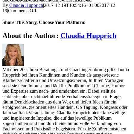
By
Claudia Hupprich
|
2017-12-19T10:54:16+01:00
2017-12-
on
19
|
Comments Off
Claudia
Hupprich
Share This Story, Choose Your Platform!
weiß
wovon
Facebook
Twitter
Reddit
LinkedIn
WhatsApp
Telegram
Tumblr
Pinterest
Vk
Xing
Email
About the Author:
Claudia Hupprich
sie
spricht,
denn
sie
hat
zahlreiche
Mit über 20 Jahren Beratungs- und Coachingerfahrung gilt Claudia
Beispiele
Hupprich bei ihren Kundinnen und Kunden als ausgewiesene
aus
Klarheitsschafferin und Umsetzungsexpertin, In Ihren Vorträgen
ihrer
setzt sie neue Impulse und lädt ihr Publikum mit Charme, Humor
Coachingpraxis
und Expertise zum nach- und umdenken ein. Dabei stellt sie
in
etablierte, aber nicht zielführende Verhaltensstrategien in Frage,
diesem
räumt Denkblockaden aus dem Weg und liefert Ideen für ein
Buch
erfolgreiches, zielorientiertes Handeln. Ob Tagung, Kongress oder
verarbeitet,
Jahresauftakt-Veranstaltung: Claudia Hupprich bietet kurzweilige
natürlich
und inspirierende Impulse, die auf das jeweilige Publikum
anonymisiert.
zugeschnitten sind und durch eine humorvolle Verbindung von
Und
Fachwissen und Praxisnähe begeistern. Für die Zuhörer entstehen
so