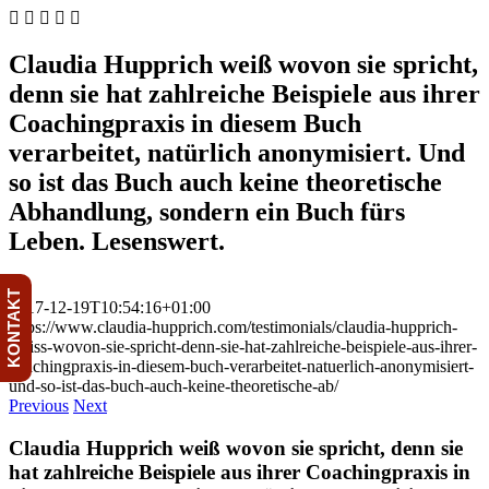
Skip
to
content
Claudia Hupprich weiß wovon sie spricht,
denn sie hat zahlreiche Beispiele aus ihrer
Coachingpraxis in diesem Buch
verarbeitet, natürlich anonymisiert. Und
so ist das Buch auch keine theoretische
Abhandlung, sondern ein Buch fürs
Leben. Lesenswert.
5
KONTAKT
2017-12-19T10:54:16+01:00
https://www.claudia-hupprich.com/testimonials/claudia-hupprich-
weiss-wovon-sie-spricht-denn-sie-hat-zahlreiche-beispiele-aus-ihrer-
coachingpraxis-in-diesem-buch-verarbeitet-natuerlich-anonymisiert-
und-so-ist-das-buch-auch-keine-theoretische-ab/
Previous
Next
Claudia Hupprich weiß wovon sie spricht, denn sie
hat zahlreiche Beispiele aus ihrer Coachingpraxis in