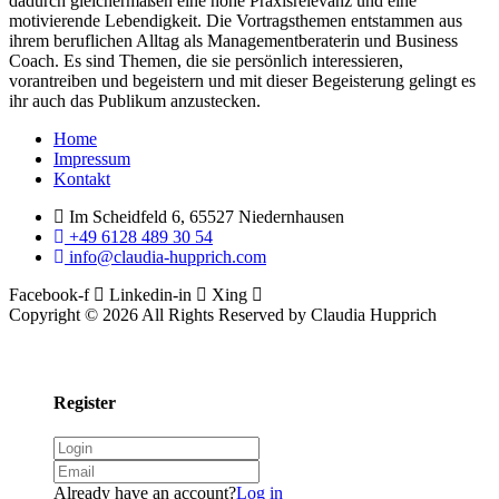
dadurch gleichermaßen eine hohe Praxisrelevanz und eine
ist
motivierende Lebendigkeit. Die Vortragsthemen entstammen aus
das
ihrem beruflichen Alltag als Managementberaterin und Business
Buch
Coach. Es sind Themen, die sie persönlich interessieren,
auch
vorantreiben und begeistern und mit dieser Begeisterung gelingt es
keine
ihr auch das Publikum anzustecken.
theoretische
Abhandlung,
Menu
Home
sondern
Impressum
ein
Kontakt
Buch
fürs
Im Scheidfeld 6, 65527 Niedernhausen
Leben.
+49 6128 489 30 54
Lesenswert.
info@claudia-hupprich.com
Facebook-f
Linkedin-in
Xing
Copyright © 2026 All Rights Reserved by Claudia Hupprich
Register
Already have an account?
Log in